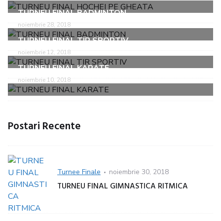
TURNEU FINAL BADMINTON
noiembrie 28, 2018
TURNEU FINAL TIR SPORTIV
noiembrie 12, 2018
TURNEU FINAL KARATE
noiembrie 10, 2018
Postari Recente
Categorie
Turnee Finale
Posted
noiembrie 30, 2018
on
TURNEU FINAL GIMNASTICA RITMICA