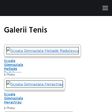
Men
Galerii Tenis
Scoala
Gimnaziala
Heliade
Radulescu
1
Photos
Scoala
Gimnaziala
Herastrau
1
Photos