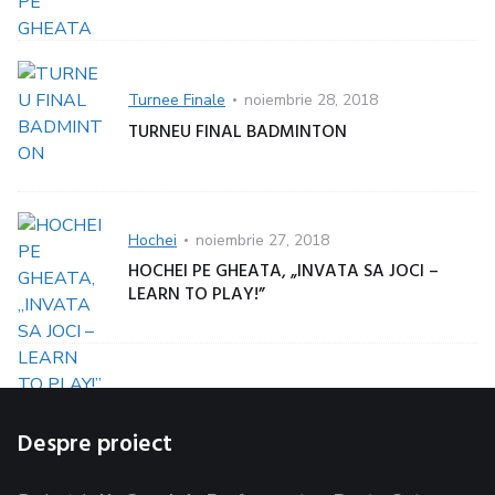
Categorie
Turnee Finale
Posted
noiembrie 28, 2018
on
TURNEU FINAL BADMINTON
Categorie
Hochei
Posted
noiembrie 27, 2018
on
HOCHEI PE GHEATA, „INVATA SA JOCI –
LEARN TO PLAY!”
Despre proiect