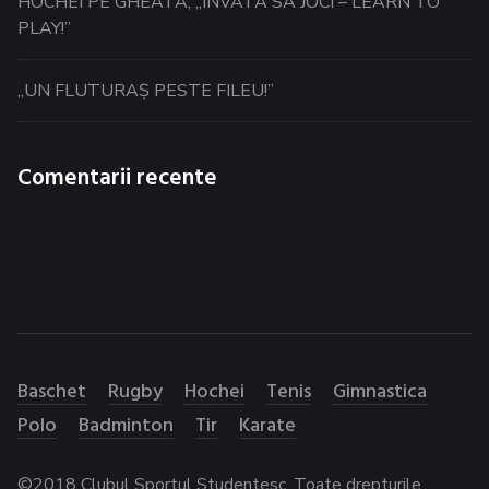
HOCHEI PE GHEATA, „INVATA SA JOCI – LEARN TO
PLAY!”
„UN FLUTURAȘ PESTE FILEU!”
Comentarii recente
Baschet
Rugby
Hochei
Tenis
Gimnastica
Polo
Badminton
Tir
Karate
©2018 Clubul Sportul Studentesc. Toate drepturile