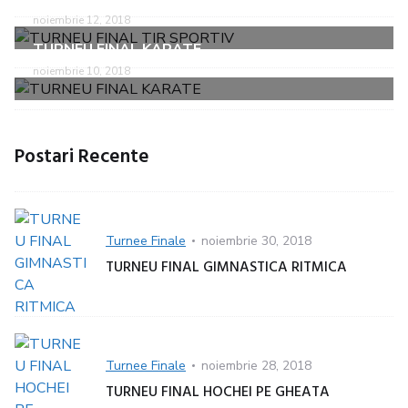
noiembrie 12, 2018
TURNEU FINAL KARATE
noiembrie 10, 2018
Postari Recente
Categorie
Turnee Finale
Posted
noiembrie 30, 2018
on
TURNEU FINAL GIMNASTICA RITMICA
Categorie
Turnee Finale
Posted
noiembrie 28, 2018
on
TURNEU FINAL HOCHEI PE GHEATA